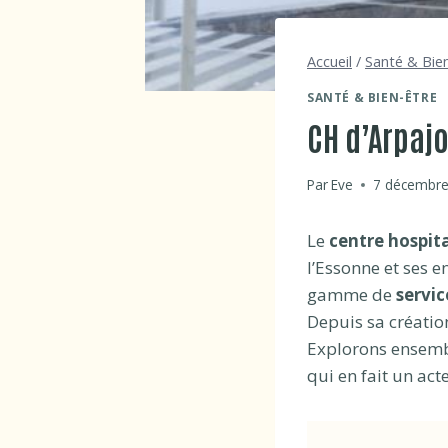
Accueil
/
Santé & Bie
SANTÉ & BIEN-ÊTRE
CH d’Arpajo
Par
Eve
7 décembre
Le
centre hospita
l’Essonne et ses en
gamme de
servi
Depuis sa créatio
Explorons ensembl
qui en fait un act