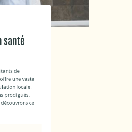
a santé
itants de
offre une vaste
lation locale.
ns prodigués.
t découvrons ce