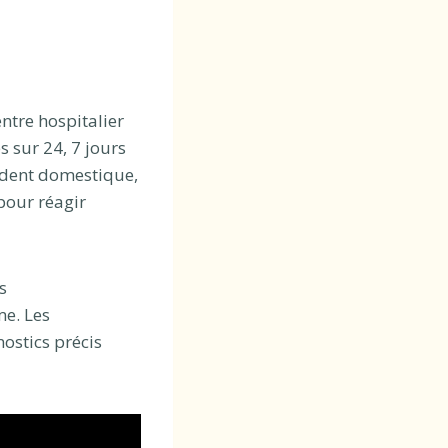
entre hospitalier
s sur 24, 7 jours
cident domestique,
pour réagir
s
me. Les
ostics précis