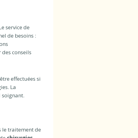
Le service de
el de besoins :
ions
 des conseils
être effectuées si
ies. La
 soignant.
 le traitement de
 de
chirurgies