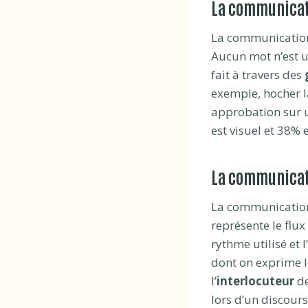
La communicat
La communication 
Aucun mot n’est u
fait à travers des
exemple, hocher l
approbation sur u
est visuel et 38% 
La communicat
La communicati
représente le flu
rythme utilisé et l
dont on exprime l
l’
interlocuteur
de
lors d’un discours