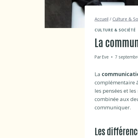
Accueil
/
Culture & So
CULTURE & SOCIÉTÉ
La communic
Par
Eve
7 septembr
La
communicati
complémentaire à
les pensées et le
combinée aux deux
communiquer.
Les différen