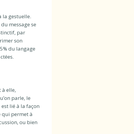
la gestuelle.
n du message se
tinctif, par
primer son
5% du langage
ctées.
 à elle,
’on parle, le
est lié à la façon
e qui permet à
scussion, ou bien