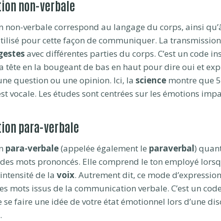
ion non-verbale
non-verbale correspond au langage du corps, ainsi qu’à 
tilisé pour cette façon de communiquer. La transmissio
gestes
avec différentes parties du corps. C’est un code ins
a tête en la bougeant de bas en haut pour dire oui et ex
ne question ou une opinion. Ici, la
science
montre que 5
est vocale. Les études sont centrées sur les émotions impa
ion para-verbale
on
para-verbale
(appelée également le
paraverbal
) quant
x des mots prononcés. Elle comprend le ton employé lorsqu
’intensité de la
voix
. Autrement dit, ce mode d’expression 
es mots issus de la communication verbale. C’est un cod
 se faire une idée de votre état émotionnel lors d’une di
.