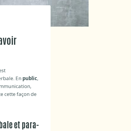
avoir
est
erbale. En
public
,
communication,
e cette façon de
bale et para-